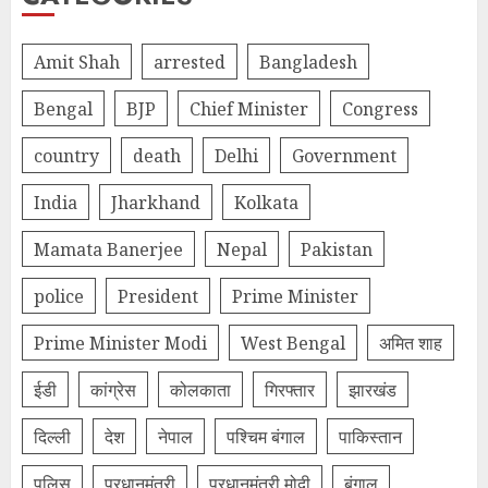
Amit Shah
arrested
Bangladesh
Bengal
BJP
Chief Minister
Congress
country
death
Delhi
Government
India
Jharkhand
Kolkata
Mamata Banerjee
Nepal
Pakistan
police
President
Prime Minister
Prime Minister Modi
West Bengal
अमित शाह
ईडी
कांग्रेस
कोलकाता
गिरफ्तार
झारखंड
दिल्‍ली
देश
नेपाल
पश्चिम बंगाल
पाकिस्तान
पुलिस
प्रधानमंत्री
प्रधानमंत्री मोदी
बंगाल