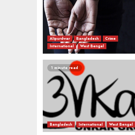
Alipurdwar
Bangladesh
Crime
International
West Bengal
1 minute read
Bangladesh
International
West Bengal