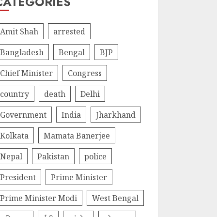
CATEGORIES
Amit Shah
arrested
Bangladesh
Bengal
BJP
Chief Minister
Congress
country
death
Delhi
Government
India
Jharkhand
Kolkata
Mamata Banerjee
Nepal
Pakistan
police
President
Prime Minister
Prime Minister Modi
West Bengal