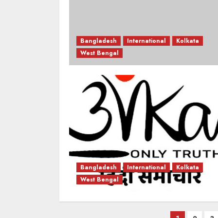
Bangladesh
International
Kolkata
West Bengal
Bangladesh
International
Kolkata
West Bengal