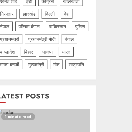
अमित शाह
ईडी
कांग्रेस
कोलकाता
गिरफ्तार
झारखंड
दिल्‍ली
देश
नेपाल
पश्चिम बंगाल
पाकिस्तान
पुलिस
प्रधानमंत्री
प्रधानमंत्री मोदी
बंगाल
बांग्लादेश
बिहार
भाजपा
भारत
ममता बनर्जी
मुख्यमंत्री
मौत
राष्ट्रपति
LATEST POSTS
1 minute read