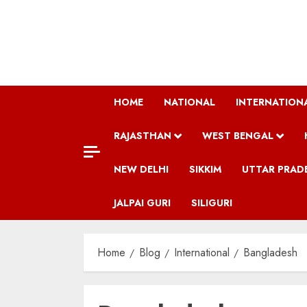
Skip
to
content
HOME
NATIONAL
INTERNATION
RAJASTHAN
WEST BENGAL
NEW DELHI
SIKKIM
UTTAR PRAD
JALPAI GURI
SILIGURI
Home
Blog
International
Bangladesh