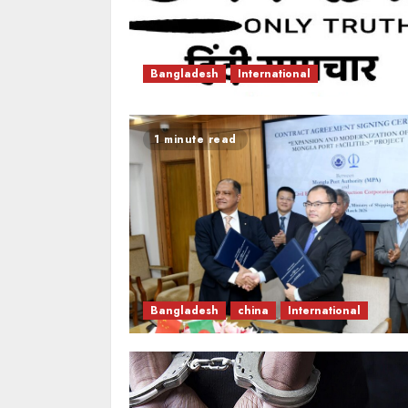
Bangladesh
International
1 minute read
Bangladesh
china
International