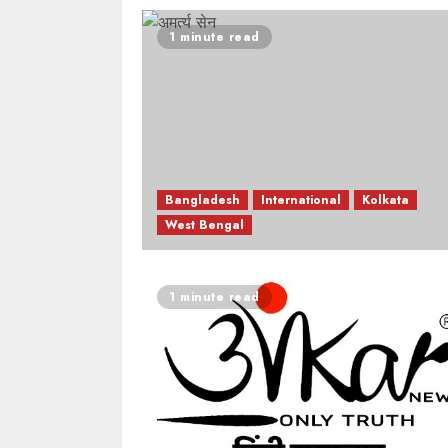
1 minute read
Bangladesh
International
Kolkata
West Bengal
1 minute read