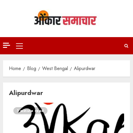
Skip
to
content
Primary
Menu
Home
Blog
West Bengal
Alipurdwar
Alipurdwar
1 minute read