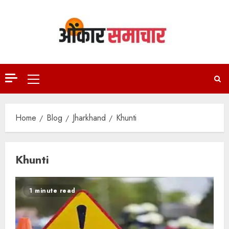
Skip
to
content
Primary
Menu
Home
Blog
Jharkhand
Khunti
Khunti
1 minute read