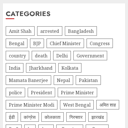
CATEGORIES
Amit Shah
arrested
Bangladesh
Bengal
BJP
Chief Minister
Congress
country
death
Delhi
Government
India
Jharkhand
Kolkata
Mamata Banerjee
Nepal
Pakistan
police
President
Prime Minister
Prime Minister Modi
West Bengal
अमित शाह
ईडी
कांग्रेस
कोलकाता
गिरफ्तार
झारखंड