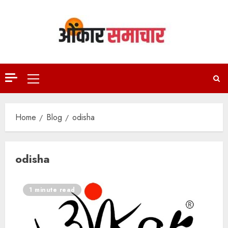
Skip
to
content
Primary
Menu
Home
Blog
odisha
odisha
1 minute read