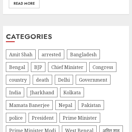
READ MORE
CATEGORIES
Amit Shah
arrested
Bangladesh
Bengal
BJP
Chief Minister
Congress
country
death
Delhi
Government
India
Jharkhand
Kolkata
Mamata Banerjee
Nepal
Pakistan
police
President
Prime Minister
Prime Minister Modi
West Bengal
अमित शाह