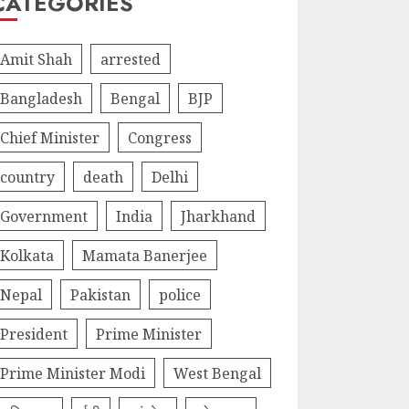
CATEGORIES
Amit Shah
arrested
Bangladesh
Bengal
BJP
Chief Minister
Congress
country
death
Delhi
Government
India
Jharkhand
Kolkata
Mamata Banerjee
Nepal
Pakistan
police
President
Prime Minister
Prime Minister Modi
West Bengal