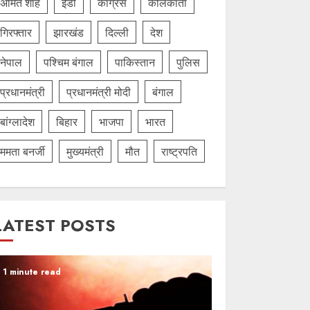
अमित शाह
ईडी
कांग्रेस
कोलकाता
गिरफ्तार
झारखंड
दिल्‍ली
देश
नेपाल
पश्चिम बंगाल
पाकिस्तान
पुलिस
प्रधानमंत्री
प्रधानमंत्री मोदी
बंगाल
बांग्लादेश
बिहार
भाजपा
भारत
ममता बनर्जी
मुख्यमंत्री
मौत
राष्ट्रपति
LATEST POSTS
1 minute read