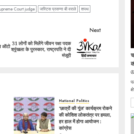
upreme Court judge
जस्टिस प्रसन्ना बी वराले
शपथ
Next
31 लोगों को मिलेंगे जीवन रक्षा पदक
 व ऑटो
Previous
Next
श्रृंखला के पुरस्कार, राष्ट्रपति ने दी
च
post:
post:
मंजूरी
क
प
क्
National
Politics
‘छात्रों की गूंज’ कार्यक्रम रोकने
की कोशिश लोकतंत्र पर हमला,
हर हाल में होगा आयोजन :
कांग्रेस