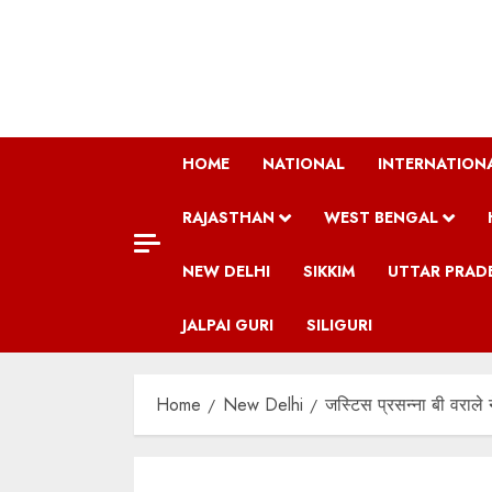
Skip
to
content
HOME
NATIONAL
INTERNATION
RAJASTHAN
WEST BENGAL
NEW DELHI
SIKKIM
UTTAR PRAD
JALPAI GURI
SILIGURI
Home
New Delhi
जस्टिस प्रसन्ना बी वराले 