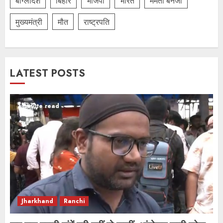
बांग्लादेश
बिहार
भाजपा
भारत
ममता बनर्जी
मुख्यमंत्री
मौत
राष्ट्रपति
LATEST POSTS
1 minute read
Jharkhand
Ranchi