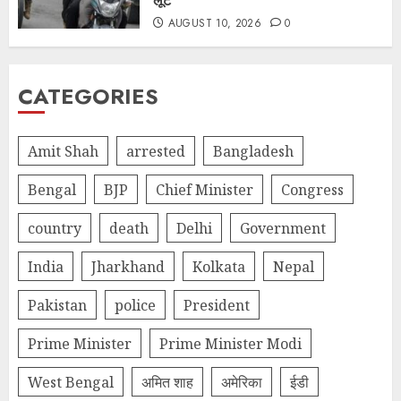
लूटे
AUGUST 10, 2026
0
CATEGORIES
Amit Shah
arrested
Bangladesh
Bengal
BJP
Chief Minister
Congress
country
death
Delhi
Government
India
Jharkhand
Kolkata
Nepal
Pakistan
police
President
Prime Minister
Prime Minister Modi
West Bengal
अमित शाह
अमेरिका
ईडी