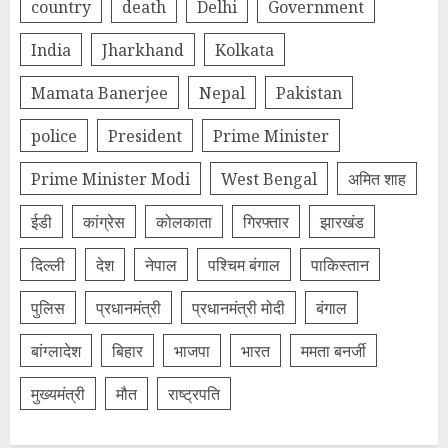
country
death
Delhi
Government
India
Jharkhand
Kolkata
Mamata Banerjee
Nepal
Pakistan
police
President
Prime Minister
Prime Minister Modi
West Bengal
अमित शाह
ईडी
कांग्रेस
कोलकाता
गिरफ्तार
झारखंड
दिल्‍ली
देश
नेपाल
पश्चिम बंगाल
पाकिस्तान
पुलिस
प्रधानमंत्री
प्रधानमंत्री मोदी
बंगाल
बांग्लादेश
बिहार
भाजपा
भारत
ममता बनर्जी
मुख्यमंत्री
मौत
राष्ट्रपति