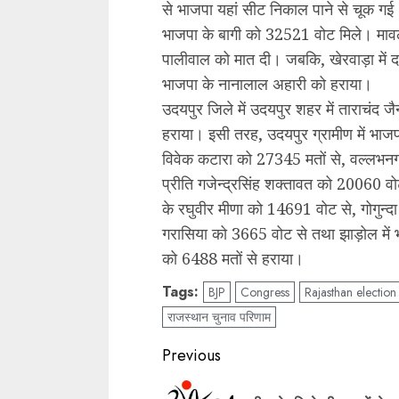
से भाजपा यहां सीट निकाल पाने से चूक गई
भाजपा के बागी को 32521 वोट मिले। मावली म
पालीवाल को मात दी। जबकि, खेरवाड़ा में दय
भाजपा के नानालाल अहारी को हराया।
उदयपुर जिले में उदयपुर शहर में ताराचंद जै
हराया। इसी तरह, उदयपुर ग्रामीण में भाजपा क
विवेक कटारा को 27345 मतों से, वल्लभनगर म
प्रीति गजेन्द्रसिंह शक्तावत को 20060 वोट
के रघुवीर मीणा को 14691 वोट से, गोगुन्दा 
गरासिया को 3665 वोट से तथा झाड़ोल में भा
को 6488 मतों से हराया।
Tags:
BJP
Congress
Rajasthan election 
राजस्थान चुनाव परिणाम
Post
Previous
navigation