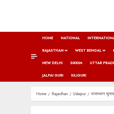
Skip
to
content
HOME
NATIONAL
INTERNATION
RAJASTHAN
WEST BENGAL
NEW DELHI
SIKKIM
UTTAR PRAD
JALPAI GURI
SILIGURI
Home
Rajasthan
Udaipur
राजस्थान चुनाव