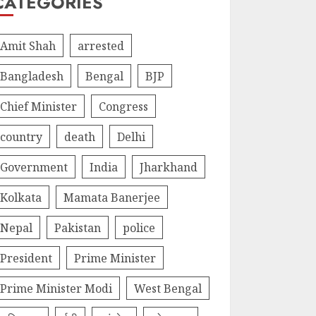
CATEGORIES
Amit Shah
arrested
Bangladesh
Bengal
BJP
Chief Minister
Congress
country
death
Delhi
Government
India
Jharkhand
Kolkata
Mamata Banerjee
Nepal
Pakistan
police
President
Prime Minister
Prime Minister Modi
West Bengal