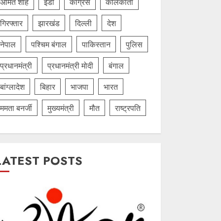
अमित शाह
ईडी
कांग्रेस
कोलकाता
गिरफ्तार
झारखंड
दिल्‍ली
देश
नेपाल
पश्चिम बंगाल
पाकिस्तान
पुलिस
प्रधानमंत्री
प्रधानमंत्री मोदी
बंगाल
बांग्लादेश
बिहार
भाजपा
भारत
ममता बनर्जी
मुख्यमंत्री
मौत
राष्ट्रपति
LATEST POSTS
1 minute read