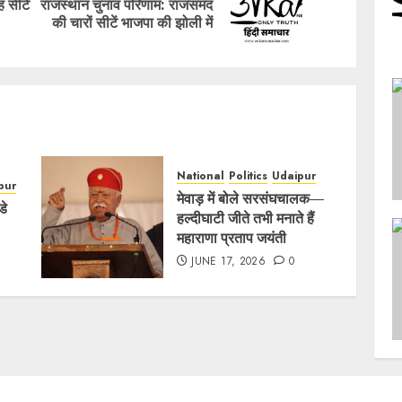
 सीटें
राजस्थान चुनाव परिणाम: राजसमंद
Previous
Next
की चारों सीटें भाजपा की झोली में
post:
post:
National
Politics
Udaipur
pur
मेवाड़ में बोले सरसंघचालक—
डे
हल्दीघाटी जीते तभी मनाते हैं
महाराणा प्रताप जयंती
JUNE 17, 2026
0