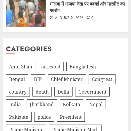
मालदा में भाजपा नेता पर दबंगई और मारपीट का
आरोप
AUGUST 9, 2026
0
CATEGORIES
Amit Shah
arrested
Bangladesh
Bengal
BJP
Chief Minister
Congress
country
death
Delhi
Government
India
Jharkhand
Kolkata
Nepal
Pakistan
police
President
Prime Minister
Prime Minister Modi