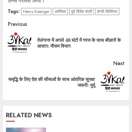
उनसे परामर्श लिया।”
Tags:
Henry Kissinger
अमेरिका
पूर्व विदेश मंत्री
हेनरी किसिंजर
Post
Previous
navigation
तेलंगाना में अगले 48 घंटों में गरज के साथ बौछारों के
Pre
आसार: मौसम विभाग
pos
Next
समृद्धि के लिए देश की सीमाओं के साथ आंतरिक सुरक्षा
Next
जरूरी: मुर्मू
post:
RELATED NEWS