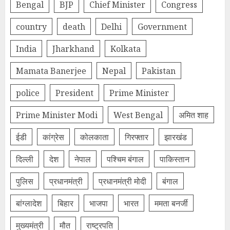
Bengal
BJP
Chief Minister
Congress
country
death
Delhi
Government
India
Jharkhand
Kolkata
Mamata Banerjee
Nepal
Pakistan
police
President
Prime Minister
Prime Minister Modi
West Bengal
अमित शाह
ईडी
कांग्रेस
कोलकाता
गिरफ्तार
झारखंड
दिल्‍ली
देश
नेपाल
पश्चिम बंगाल
पाकिस्तान
पुलिस
प्रधानमंत्री
प्रधानमंत्री मोदी
बंगाल
बांग्लादेश
बिहार
भाजपा
भारत
ममता बनर्जी
मुख्यमंत्री
मौत
राष्ट्रपति