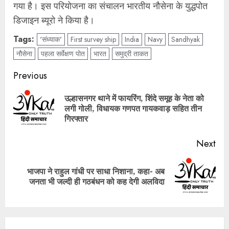
गया है। इस परियोजना का संचालन भारतीय नौसेना के युद्धपोत
डिजाइन ब्यूरो ने किया है।
Tags:
'संध्याक'
First survey ship
India
Navy
Sandhyak
नौसेना
पहला सर्वेक्षण पोत
भारत
समुद्री ताकत
Post
Previous
navigation
उल्हासनगर थाने में फायरिंग, शिंदे समूह के नेता को
Pre
लगी गोली, विधायक गणपत गायकवाड़ सहित तीन
pos
गिरफ्तार
Next
भाजपा ने राहुल गांधी पर साधा निशाना, कहा- अब
Next
जनता भी जल्दी ही गठबंधन को कह देगी अलविदा
post: