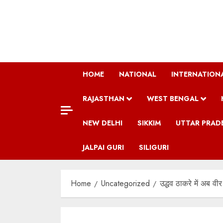
Skip
to
content
HOME
NATIONAL
INTERNATION
RAJASTHAN
WEST BENGAL
NEW DELHI
SIKKIM
UTTAR PRAD
JALPAI GURI
SILIGURI
Home
Uncategorized
उद्धव ठाकरे में अब व