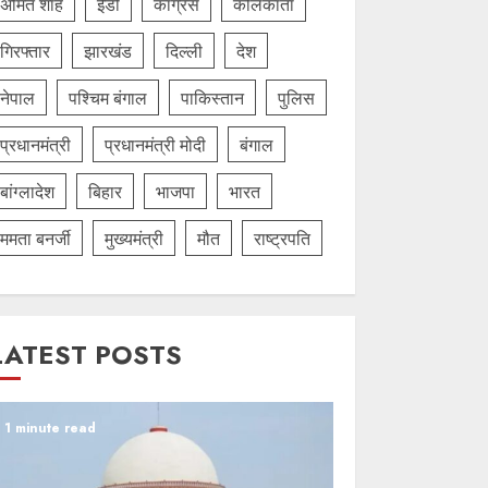
अमित शाह
ईडी
कांग्रेस
कोलकाता
गिरफ्तार
झारखंड
दिल्‍ली
देश
नेपाल
पश्चिम बंगाल
पाकिस्तान
पुलिस
प्रधानमंत्री
प्रधानमंत्री मोदी
बंगाल
बांग्लादेश
बिहार
भाजपा
भारत
ममता बनर्जी
मुख्यमंत्री
मौत
राष्ट्रपति
LATEST POSTS
1 minute read