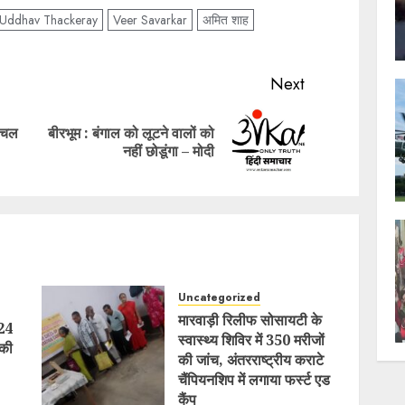
Uddhav Thackeray
Veer Savarkar
अमित शाह
Next
माचल
बीरभूम : बंगाल को लूटने वालों को
Previous
Next
नहीं छोडूंगा – मोदी
post:
post:
Uncategorized
मारवाड़ी रिलीफ सोसायटी के
 24
स्वास्थ्य शिविर में 350 मरीजों
 की
की जांच, अंतरराष्ट्रीय कराटे
चैंपियनशिप में लगाया फर्स्ट एड
कैंप