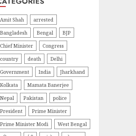
CATEGORIES
Amit Shah
arrested
Bangladesh
Bengal
BJP
Chief Minister
Congress
country
death
Delhi
Government
India
Jharkhand
Kolkata
Mamata Banerjee
Nepal
Pakistan
police
President
Prime Minister
Prime Minister Modi
West Bengal