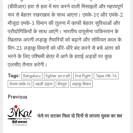
(बीवीआर) हवा से हवा में मार करने वाली मिसाइलों और महत्वपूर्ण
रूप से बेहतर रखरखाव के साथ आएगा। एमके-1ए और एमके-2
मौजूदा एमके-1 विमान की तुलना में काफी बेहतर सुविधाओं और
प्रौद्योगिकियों के साथ आएंगे। भारतीय वायुसेना पाकिस्तान के
खिलाफ अपनी लड़ाकू तैयारियों को बढ़ाने और सोवियत काल के
मिग-21 लड़ाकू विमानों को धीरे-धीरे बंद करने से बचे अंतर को
भरने के लिए पश्चिमी क्षेत्र में आगे के हवाई अड्डों पर कुछ
एलसीए तैनात करेगी।
Tags:
Bengaluru
fighter aircraft
first flight
Tejas MK-1A
तेजस एमके-1ए
पहली उड़ान
बेंगलुरु
लड़ाकू विमान
Post
Previous
navigation
Pre
फंदे पर लटका मिला दो दिनों से लापता युवक का शव
pos