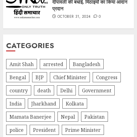
दीपावली की बधाई, मिठाइयों का किया आदान
प्रदान
OCTOBER 31, 2024
0
CATEGORIES
Amit Shah
arrested
Bangladesh
Bengal
BJP
Chief Minister
Congress
country
death
Delhi
Government
India
Jharkhand
Kolkata
Mamata Banerjee
Nepal
Pakistan
police
President
Prime Minister