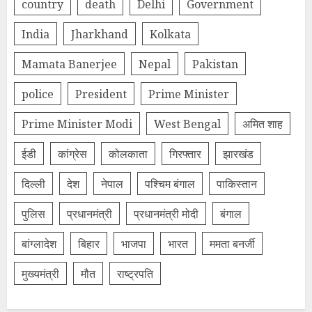
country
death
Delhi
Government
India
Jharkhand
Kolkata
Mamata Banerjee
Nepal
Pakistan
police
President
Prime Minister
Prime Minister Modi
West Bengal
अमित शाह
ईडी
कांग्रेस
कोलकाता
गिरफ्तार
झारखंड
दिल्‍ली
देश
नेपाल
पश्चिम बंगाल
पाकिस्तान
पुलिस
प्रधानमंत्री
प्रधानमंत्री मोदी
बंगाल
बांग्लादेश
बिहार
भाजपा
भारत
ममता बनर्जी
मुख्यमंत्री
मौत
राष्ट्रपति