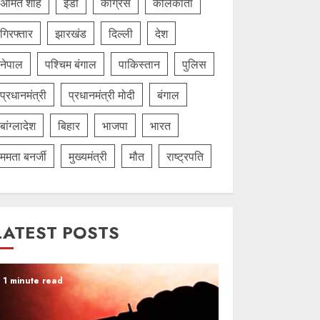
अमित शाह
ईडी
कांग्रेस
कोलकाता
गिरफ्तार
झारखंड
दिल्‍ली
देश
नेपाल
पश्चिम बंगाल
पाकिस्तान
पुलिस
प्रधानमंत्री
प्रधानमंत्री मोदी
बंगाल
बांग्लादेश
बिहार
भाजपा
भारत
ममता बनर्जी
मुख्यमंत्री
मौत
राष्ट्रपति
LATEST POSTS
1 minute read