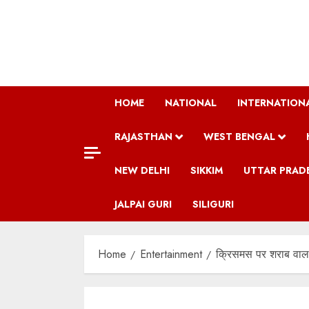
Skip
to
content
HOME
NATIONAL
INTERNATION
RAJASTHAN
WEST BENGAL
NEW DELHI
SIKKIM
UTTAR PRAD
JALPAI GURI
SILIGURI
Home
Entertainment
क्रिसमस पर शराब वाला