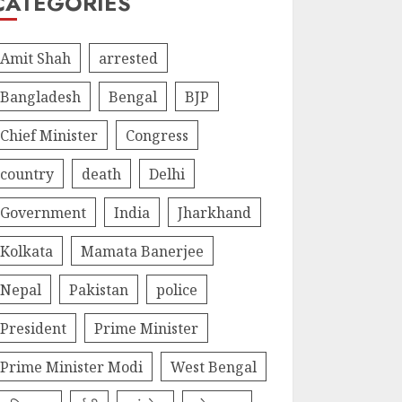
CATEGORIES
Amit Shah
arrested
Bangladesh
Bengal
BJP
Chief Minister
Congress
country
death
Delhi
Government
India
Jharkhand
Kolkata
Mamata Banerjee
Nepal
Pakistan
police
President
Prime Minister
Prime Minister Modi
West Bengal