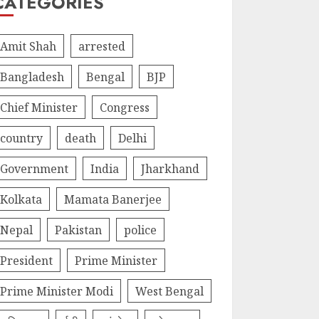
CATEGORIES
Amit Shah
arrested
Bangladesh
Bengal
BJP
Chief Minister
Congress
country
death
Delhi
Government
India
Jharkhand
Kolkata
Mamata Banerjee
Nepal
Pakistan
police
President
Prime Minister
Prime Minister Modi
West Bengal