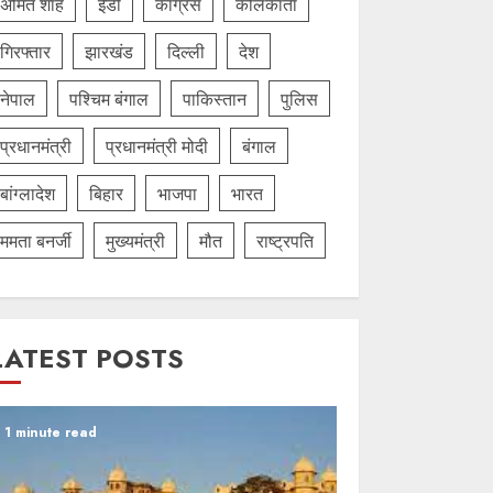
अमित शाह
ईडी
कांग्रेस
कोलकाता
गिरफ्तार
झारखंड
दिल्‍ली
देश
नेपाल
पश्चिम बंगाल
पाकिस्तान
पुलिस
प्रधानमंत्री
प्रधानमंत्री मोदी
बंगाल
बांग्लादेश
बिहार
भाजपा
भारत
ममता बनर्जी
मुख्यमंत्री
मौत
राष्ट्रपति
LATEST POSTS
1 minute read