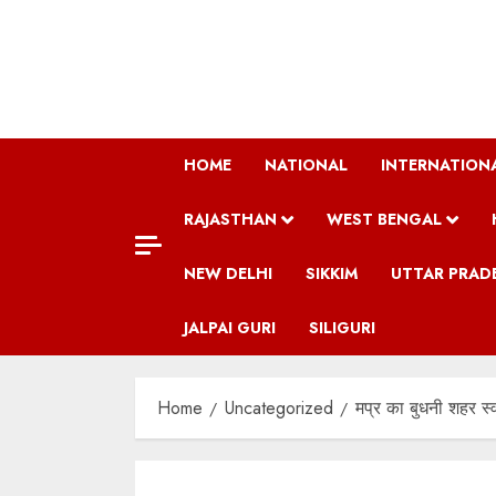
Skip
to
content
HOME
NATIONAL
INTERNATION
RAJASTHAN
WEST BENGAL
NEW DELHI
SIKKIM
UTTAR PRAD
JALPAI GURI
SILIGURI
Home
Uncategorized
मप्र का बुधनी शहर स्वच्