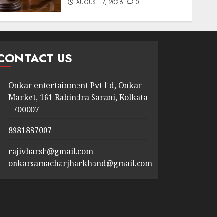
AUGUST 7, 2026
0
CONTACT US
Onkar entertainment Pvt ltd, Onkar
Market, 161 Rabindra Sarani, Kolkata
- 700007
8981887007
rajivharsh@gmail.com
onkarsamacharjharkhand@gmail.com