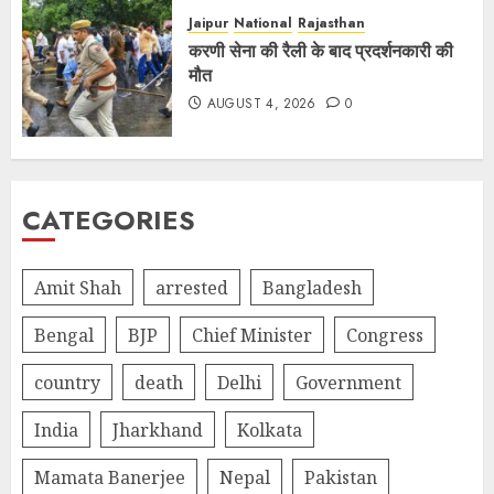
Jaipur
National
Rajasthan
करणी सेना की रैली के बाद प्रदर्शनकारी की
मौत
AUGUST 4, 2026
0
CATEGORIES
Amit Shah
arrested
Bangladesh
Bengal
BJP
Chief Minister
Congress
country
death
Delhi
Government
India
Jharkhand
Kolkata
Mamata Banerjee
Nepal
Pakistan