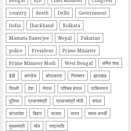
Bengal
BJP
Chief Minister
Congress
country
death
Delhi
Government
India
Jharkhand
Kolkata
Mamata Banerjee
Nepal
Pakistan
police
President
Prime Minister
Prime Minister Modi
West Bengal
अमित शाह
ईडी
कांग्रेस
कोलकाता
गिरफ्तार
झारखंड
दिल्‍ली
देश
नेपाल
पश्चिम बंगाल
पाकिस्तान
पुलिस
प्रधानमंत्री
प्रधानमंत्री मोदी
बंगाल
बांग्लादेश
बिहार
भाजपा
भारत
ममता बनर्जी
मुख्यमंत्री
मौत
राष्ट्रपति