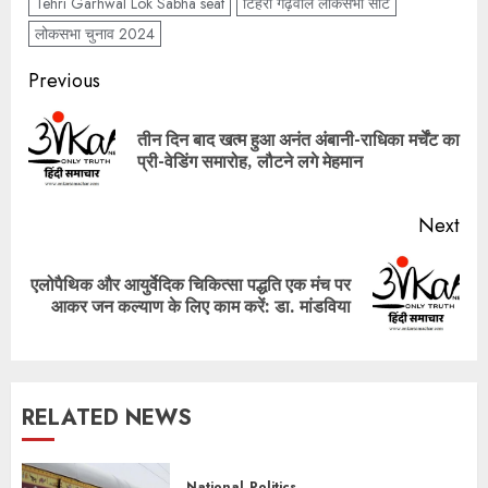
Tehri Garhwal Lok Sabha seat
टिहरी गढ़वाल लोकसभा सीट
लोकसभा चुनाव 2024
Post
Previous
navigation
तीन दिन बाद खत्म हुआ अनंत अंबानी-राधिका मर्चेंट का
Pre
प्री-वेडिंग समारोह, लौटने लगे मेहमान
pos
Next
एलोपैथिक और आयुर्वेदिक चिकित्सा पद्धति एक मंच पर
Next
आकर जन कल्याण के लिए काम करें: डा. मांडविया
post:
RELATED NEWS
National
Politics