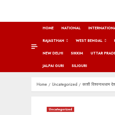
Skip
to
content
HOME
NATIONAL
INTERNATION
RAJASTHAN
WEST BENGAL
NEW DELHI
SIKKIM
UTTAR PRAD
JALPAI GURI
SILIGURI
Home
Uncategorized
काशी विश्वनाथधाम देश 
Uncategorized