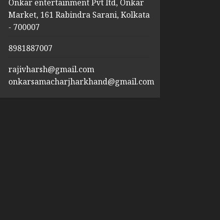
Onkar entertainment Pvt ltd, Onkar
Market, 161 Rabindra Sarani, Kolkata
- 700007
8981887007
rajivharsh@gmail.com
onkarsamacharjharkhand@gmail.com