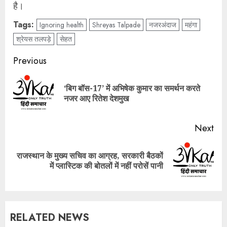
है।
Tags:
Ignoring health
Shreyas Talpade
नजरअंदाज
महंगा
श्रेयस तलपड़े
सेहत
Post
Previous
navigation
‘बिग बॉस-17’ में अभिषेक कुमार का समर्थन करते
Pre
नजर आए रितेश देशमुख
pos
Next
राजस्थान के मुख्य सचिव का आग्रह, सरकारी बैठकों
Next
में प्लास्टिक की बोतलों में नहीं परोसें पानी
post:
RELATED NEWS