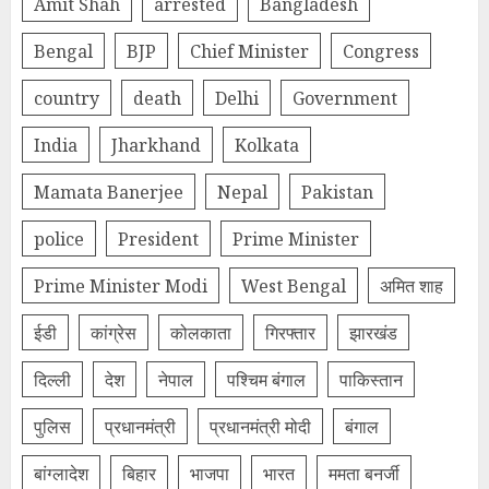
Amit Shah
arrested
Bangladesh
Bengal
BJP
Chief Minister
Congress
country
death
Delhi
Government
India
Jharkhand
Kolkata
Mamata Banerjee
Nepal
Pakistan
police
President
Prime Minister
Prime Minister Modi
West Bengal
अमित शाह
ईडी
कांग्रेस
कोलकाता
गिरफ्तार
झारखंड
दिल्‍ली
देश
नेपाल
पश्चिम बंगाल
पाकिस्तान
पुलिस
प्रधानमंत्री
प्रधानमंत्री मोदी
बंगाल
बांग्लादेश
बिहार
भाजपा
भारत
ममता बनर्जी