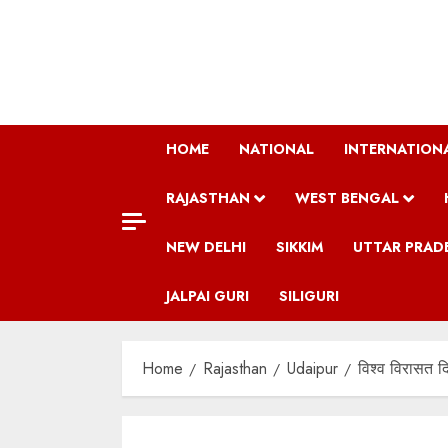
Skip
to
content
HOME
NATIONAL
INTERNATION
RAJASTHAN
WEST BENGAL
NEW DELHI
SIKKIM
UTTAR PRAD
JALPAI GURI
SILIGURI
Home
Rajasthan
Udaipur
विश्व विरासत द