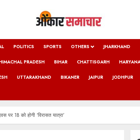
AL
POLITICS
SPORTS
OTHERS
JHARKHAND
HIMACHAL PRADESH
BIHAR
CHATTISGARH
HARYAN
ESH
UTTARAKHAND
BIKANER
JAIPUR
JODHPUR
िवस पर 18 को होगी ‘विरासत यात्रा’