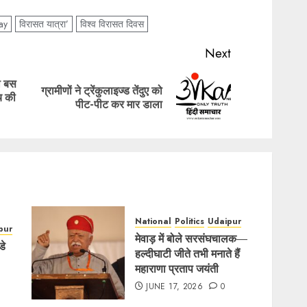
ay
विरासत यात्रा’
विश्व विरासत दिवस
Next
ी बस
ग्रामीणों ने ट्रेंकुलाइज्ड तेंदुए को
Previous
Next
ंच की
पीट-पीट कर मार डाला
post:
post:
National
Politics
Udaipur
pur
मेवाड़ में बोले सरसंघचालक—
डे
हल्दीघाटी जीते तभी मनाते हैं
महाराणा प्रताप जयंती
JUNE 17, 2026
0