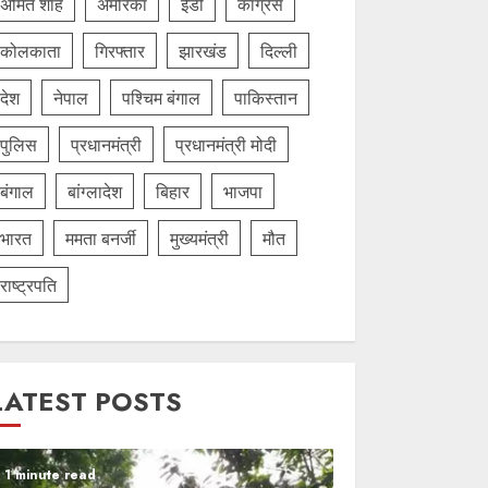
अमित शाह
अमेरिका
ईडी
कांग्रेस
कोलकाता
गिरफ्तार
झारखंड
दिल्‍ली
देश
नेपाल
पश्चिम बंगाल
पाकिस्तान
पुलिस
प्रधानमंत्री
प्रधानमंत्री मोदी
बंगाल
बांग्लादेश
बिहार
भाजपा
भारत
ममता बनर्जी
मुख्यमंत्री
मौत
राष्ट्रपति
LATEST POSTS
1 minute read