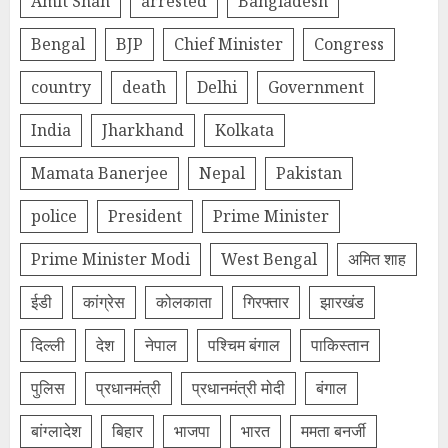
Amit Shah
arrested
Bangladesh
Bengal
BJP
Chief Minister
Congress
country
death
Delhi
Government
India
Jharkhand
Kolkata
Mamata Banerjee
Nepal
Pakistan
police
President
Prime Minister
Prime Minister Modi
West Bengal
अमित शाह
ईडी
कांग्रेस
कोलकाता
गिरफ्तार
झारखंड
दिल्‍ली
देश
नेपाल
पश्चिम बंगाल
पाकिस्तान
पुलिस
प्रधानमंत्री
प्रधानमंत्री मोदी
बंगाल
बांग्लादेश
बिहार
भाजपा
भारत
ममता बनर्जी