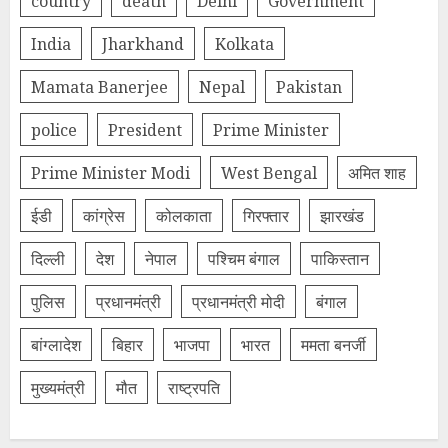
country
death
Delhi
Government
India
Jharkhand
Kolkata
Mamata Banerjee
Nepal
Pakistan
police
President
Prime Minister
Prime Minister Modi
West Bengal
अमित शाह
ईडी
कांग्रेस
कोलकाता
गिरफ्तार
झारखंड
दिल्‍ली
देश
नेपाल
पश्चिम बंगाल
पाकिस्तान
पुलिस
प्रधानमंत्री
प्रधानमंत्री मोदी
बंगाल
बांग्लादेश
बिहार
भाजपा
भारत
ममता बनर्जी
मुख्यमंत्री
मौत
राष्ट्रपति