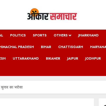
AL
POLITICS
SPORTS
OTHERS
JHARKHAND
HIMACHAL PRADESH
BIHAR
CHATTISGARH
HARYAN
ESH
UTTARAKHAND
BIKANER
JAIPUR
JODHPUR
्ष चुनाव का भरोसा