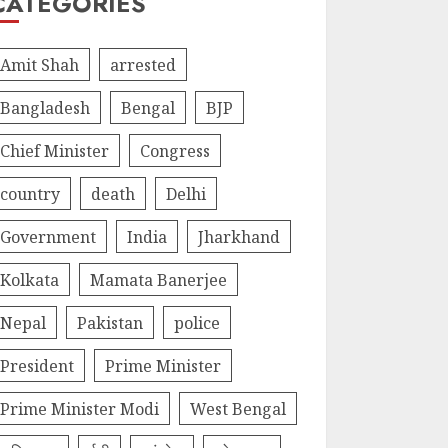
CATEGORIES
Amit Shah
arrested
Bangladesh
Bengal
BJP
Chief Minister
Congress
country
death
Delhi
Government
India
Jharkhand
Kolkata
Mamata Banerjee
Nepal
Pakistan
police
President
Prime Minister
Prime Minister Modi
West Bengal