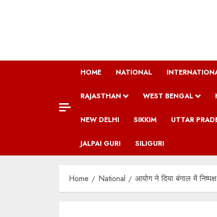
Skip
to
content
HOME
NATIONAL
INTERNATION
RAJASTHAN
WEST BENGAL
NEW DELHI
SIKKIM
UTTAR PRAD
JALPAI GURI
SILIGURI
Home
National
आयोग ने दिया बंगाल में निष्पक