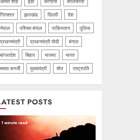
अमित शाह
ईडी
कांग्रेस
कोलकाता
गिरफ्तार
झारखंड
दिल्‍ली
देश
नेपाल
पश्चिम बंगाल
पाकिस्तान
पुलिस
प्रधानमंत्री
प्रधानमंत्री मोदी
बंगाल
बांग्लादेश
बिहार
भाजपा
भारत
ममता बनर्जी
मुख्यमंत्री
मौत
राष्ट्रपति
LATEST POSTS
1 minute read