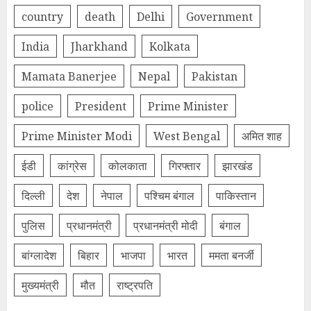
country
death
Delhi
Government
India
Jharkhand
Kolkata
Mamata Banerjee
Nepal
Pakistan
police
President
Prime Minister
Prime Minister Modi
West Bengal
अमित शाह
ईडी
कांग्रेस
कोलकाता
गिरफ्तार
झारखंड
दिल्‍ली
देश
नेपाल
पश्चिम बंगाल
पाकिस्तान
पुलिस
प्रधानमंत्री
प्रधानमंत्री मोदी
बंगाल
बांग्लादेश
बिहार
भाजपा
भारत
ममता बनर्जी
मुख्यमंत्री
मौत
राष्ट्रपति