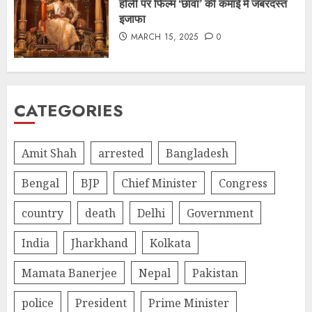
होली पर फिल्म ‘छावा’ की कमाई में जबरदस्त
इजाफा
MARCH 15, 2025
0
CATEGORIES
Amit Shah
arrested
Bangladesh
Bengal
BJP
Chief Minister
Congress
country
death
Delhi
Government
India
Jharkhand
Kolkata
Mamata Banerjee
Nepal
Pakistan
police
President
Prime Minister