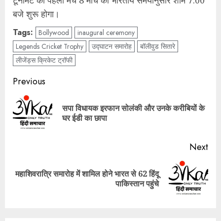
टूर्नामेंट का पहला मैच 8 मार्च को भारतीय समयानुसार शाम 7:00
बजे शुरू होगा।
Tags:
Bollywood
inaugural ceremony
Legends Cricket Trophy
उद्घाटन समारोह
बॉलीवुड सितारे
लीजेंड्स क्रिकेट ट्रॉफी
Post
Previous
navigation
सपा विधायक इरफान सोलंकी और उनके करीबियों के
Pre
घर ईडी का छापा
pos
Next
महाशिवरात्रि समारोह में शामिल होने भारत से 62 हिंदू
Next
पाकिस्तान पहुंचे
post: