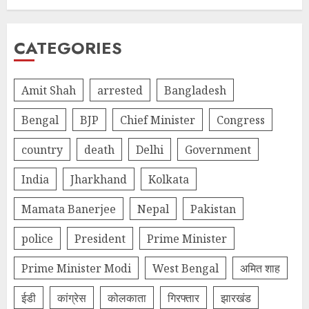
CATEGORIES
Amit Shah
arrested
Bangladesh
Bengal
BJP
Chief Minister
Congress
country
death
Delhi
Government
India
Jharkhand
Kolkata
Mamata Banerjee
Nepal
Pakistan
police
President
Prime Minister
Prime Minister Modi
West Bengal
अमित शाह
ईडी
कांग्रेस
कोलकाता
गिरफ्तार
झारखंड