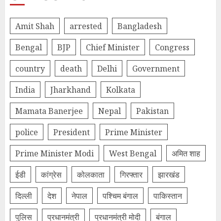
Amit Shah
arrested
Bangladesh
Bengal
BJP
Chief Minister
Congress
country
death
Delhi
Government
India
Jharkhand
Kolkata
Mamata Banerjee
Nepal
Pakistan
police
President
Prime Minister
Prime Minister Modi
West Bengal
अमित शाह
ईडी
कांग्रेस
कोलकाता
गिरफ्तार
झारखंड
दिल्‍ली
देश
नेपाल
पश्चिम बंगाल
पाकिस्तान
पुलिस
प्रधानमंत्री
प्रधानमंत्री मोदी
बंगाल