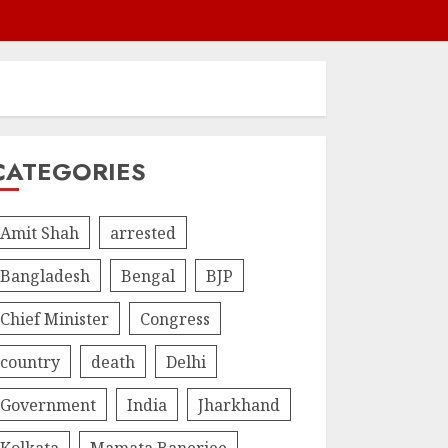
CATEGORIES
Amit Shah
arrested
Bangladesh
Bengal
BJP
Chief Minister
Congress
country
death
Delhi
Government
India
Jharkhand
Kolkata
Mamata Banerjee