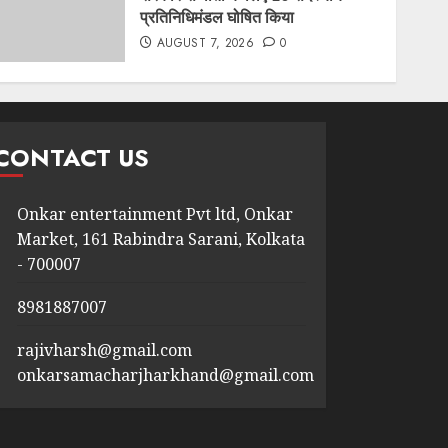
प्रतिनिधिमंडल घोषित किया
AUGUST 7, 2026
0
CONTACT US
Onkar entertainment Pvt ltd, Onkar
Market, 161 Rabindra Sarani, Kolkata
- 700007
8981887007
rajivharsh@gmail.com
onkarsamacharjharkhand@gmail.com