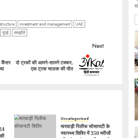
र
structure
investment and management
UAE
यूएई
समझौते
Next
 कैंसर
दो ट्रकों की आमने-सामने टक्कर,
Previous
Next
ंचा
एक ट्रक चालक की मौत
post:
post:
Uncategorized
मारवाड़ी रिलीफ सोसायटी के
 24
स्वास्थ्य शिविर में 350 मरीजों
 की