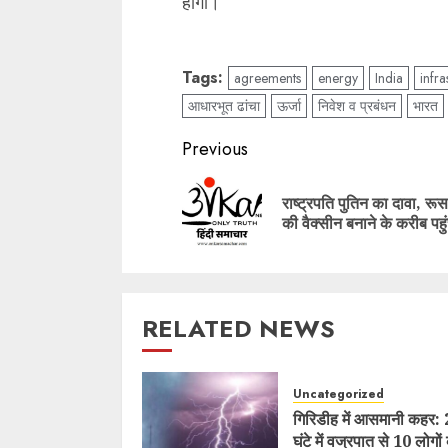
होंगी।
Tags:
agreements
energy
India
infra
आधारभूत ढांचा
ऊर्जा
निवेश व प्रबंधन
भारत
Post
Previous
navigation
राष्ट्रपति पुतिन का दावा, रूस
की वैक्सीन बनाने के करीब पहु
RELATED NEWS
Uncategorized
गिरिडीह में आसमानी कहर:
घंटे में वज्रपात से 10 लोगों