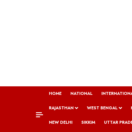
Skip
to
content
HOME
NATIONAL
INTERNATION
RAJASTHAN
WEST BENGAL
NEW DELHI
SIKKIM
UTTAR PRAD